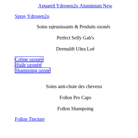
Appareil Ydrogen2o Aluminium New
​Spray Ydrogen2o
Soins rajeunissants & Produits ozonés
Perfect Selfy Gab's
Dermalift Ultra Loé
Crème ozonée
Huile ozonée
Shampoing ozoné
Soins anti-chute des cheveux
Follon Pro Caps
Follon Shampoing
Follon Tincture