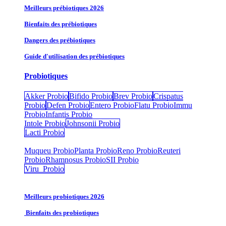
Meilleurs prébiotiques 2026
Bienfaits des prébiotiques
Dangers des prébiotiques
Guide d'utilisation des prébiotiques
Probiotiques
Akker Probio
Bifido Probio
Brev Probio
Crispatus
Probio
Defen Probio
Entero Probio​
Flatu Probio​
Immu
Probio
Infantis Probio
Intole Probio
Johnsonii Probio
Lacti Probio
Muqueu Probio
Planta Probio
Reno Probio
Reuteri
Probio
Rhamnosus Probio
SII Probio
Viru Probio
Meilleurs probiotiques 2026
Bienfaits des probiotiques