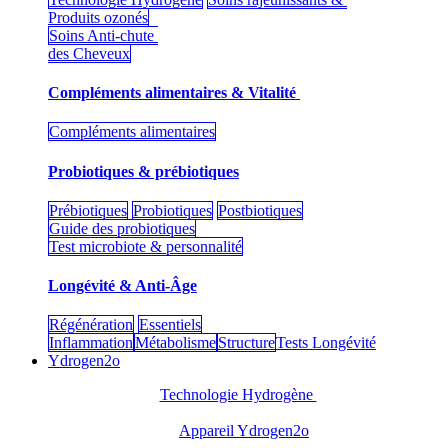
Produits ozonés
Soins Anti-chute
des Cheveux
Compléments alimentaires & Vitalité
Compléments alimentaires
Probiotiques & prébiotiques
Prébiotiques
Probiotiques
Postbiotiques
Guide des probiotiques
Test microbiote & personnalité
Longévité & Anti-Âge
Régénération
Essentiels
Inflammation
Métabolisme
Structure
Tests Longévité
Ydrogen2o
Technologie Hydrogène
Appareil Ydrogen2o