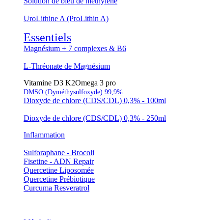
Solution de bleu de méthylène
UroLithine A (ProLithin A)
Essentiels
Magnésium + 7 complexes & B6
L-Thréonate de Magnésium
Vitamine D3 K2
Omega 3 pro
DMSO (Dyméthysulfoxyde) 99,9%
Dioxyde de chlore (CDS/CDL) 0,3% - 100ml
Dioxyde de chlore (CDS/CDL) 0,3% - 250ml
Inflammation
Sulforaphane - Brocoli
Fisetine - ADN Repair
Quercetine Liposomée
Quercetine Prébiotique
Curcuma Resveratrol