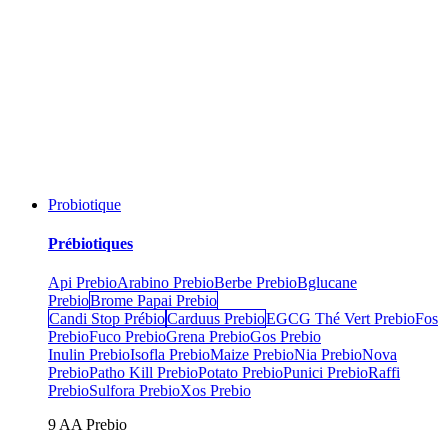
Probiotique
Prébiotiques
Api Prebio
Arabino Prebio
Berbe Prebio
Bglucane
Prebio
Brome Papai Prebio
Candi Stop Prébio
Carduus Prebio
EGCG Thé Vert Prebio
Fos
Prebio
Fuco Prebio
Grena Prebio
Gos Prebio
Inulin Prebio
Isofla Prebio
Maize Prebio
Nia Prebio
Nova
Prebio
Patho Kill Prebio
Potato Prebio
Punici Prebio
Raffi
Prebio
Sulfora Prebio
Xos Prebio
9 AA Prebio