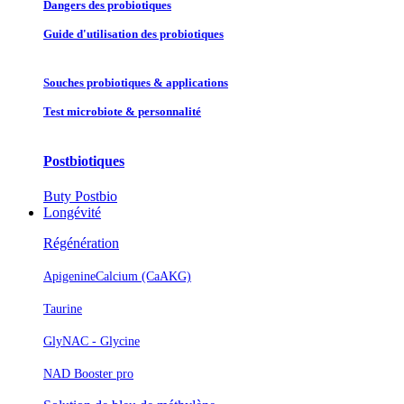
Dangers des probiotiques
Guide d'utilisation des probiotiques
Souches probiotique​s & applications
Test microbiote & personnalité
Postbiotiques
Buty Postbio
Longévité
Régénération
Apigenine
Calcium (CaAKG)
Taurine
GlyNAC - Glycine
NAD Booster pro