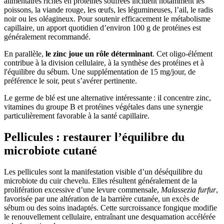
alimentaires riches en protéines soufrées incluent notamment les
poissons, la viande rouge, les œufs, les légumineuses, l’ail, le radis
noir ou les oléagineux. Pour soutenir efficacement le métabolisme
capillaire, un apport quotidien d’environ 100 g de protéines est
généralement recommandé.
En parallèle,
le zinc joue un rôle déterminant
. Cet oligo-élément
contribue à la division cellulaire, à la synthèse des protéines et à
l'équilibre du sébum. Une supplémentation de 15 mg/jour, de
préférence le soir, peut s’avérer pertinente.
Le germe de blé est une alternative intéressante : il concentre zinc,
vitamines du groupe B et protéines végétales dans une synergie
particulièrement favorable à la santé capillaire.
Pellicules : restaurer l’équilibre du
microbiote cutané
Les pellicules sont la manifestation visible d’un déséquilibre du
microbiote du cuir chevelu. Elles résultent généralement de la
prolifération excessive d’une levure commensale,
Malassezia furfur
,
favorisée par une altération de la barrière cutanée, un excès de
sébum ou des soins inadaptés. Cette surcroissance fongique modifie
le renouvellement cellulaire, entraînant une desquamation accélérée