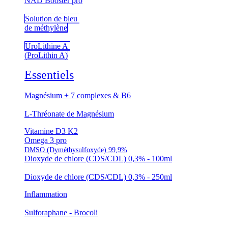
NAD Booster pro
Solution de bleu
de méthylène
UroLithine A
(ProLithin A)
Essentiels
Magnésium + 7 complexes & B6
L-Thréonate de Magnésium
Vitamine D3 K2
Omega 3 pro
DMSO (Dyméthysulfoxyde) 99,9%
Dioxyde de chlore (CDS/CDL) 0,3% - 100ml
Dioxyde de chlore (CDS/CDL) 0,3% - 250ml
Inflammation
Sulforaphane - Brocoli