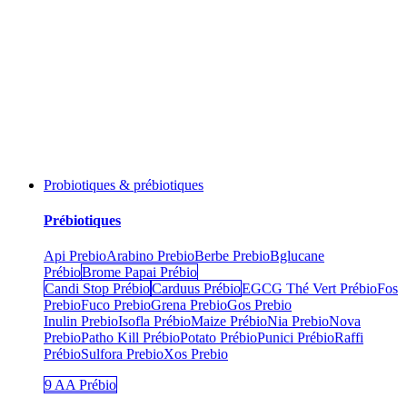
Probiotiques & prébiotiques
Prébiotiques
Api Prebio
Arabino Prebio
Berbe Prebio
Bglucane
Prébio
Brome Papai Prébio
Candi Stop Prébio
Carduus Prébio
EGCG Thé Vert Prébio
Fos
Prebio
Fuco Prebio
Grena Prebio
Gos Prebio
Inulin Prebio
Isofla Prébio
Maize Prébio
Nia Prebio
Nova
Prebio
Patho Kill Prébio
Potato Prébio
Punici Prébio
Raffi
Prébio
Sulfora Prebio
Xos Prebio
9 AA Prébio