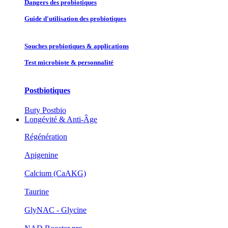
Dangers des probiotiques
Guide d'utilisation des probiotiques
Souches probiotique​s & applications
Test microbiote & personnalité
Postbiotiques
Buty Postbio
Longévité & Anti-Âge
Régénération
Apigenine
Calcium (CaAKG)
Taurine
GlyNAC - Glycine