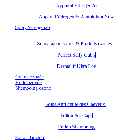
Appareil Ydrogen2o
Appareil Ydrogen2o Aluminium New
​Spray Ydrogen2o
Soins rajeunissants & Produits ozonés
Perfect Selfy Gab's
Dermalift Ultra Loé
Crème ozonée
Huile ozonée
Shampoing ozoné
Soins Anti-chute des Cheveux
Follon Pro Caps
Follon Shampoing
Follon Tincture