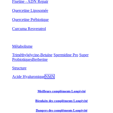
Fisetine - ADN Repair
Quercetine Liposomée
Quercetine Prébiotique
Curcuma Resveratrol
Métabolisme
Triméthylglycine-Betaïne
Spermidine Pro
Super
Probiotiques
Berberine
Structure
Acide Hyaluronique
NMN
Meilleurs compléments Longévité
Bienfaits des compléments Longévité
Dangers des compléments Longévité