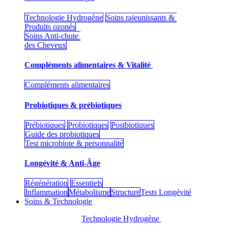
Technologie Hydrogène
Soins rajeunissants &
Produits ozonés
Soins Anti-chute
des Cheveux
Compléments alimentaires & Vitalité
Compléments alimentaires
Probiotiques & prébiotiques
Prébiotiques
Probiotiques
Postbiotiques
Guide des probiotiques
Test microbiote & personnalité
Longévité & Anti-Âge
Régénération
Essentiels
Inflammation
Métabolisme
Structure
Tests Longévité
Soins & Technologie
Technologie Hydrogène