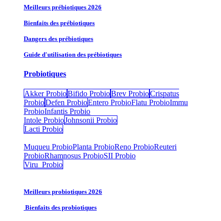
Meilleurs prébiotiques 2026
Bienfaits des prébiotiques
Dangers des prébiotiques
Guide d'utilisation des prébiotiques
Probiotiques
Akker Probio
Bifido Probio
Brev Probio
Crispatus
Probio
Defen Probio
Entero Probio​
Flatu Probio​
Immu
Probio
Infantis Probio
Intole Probio
Johnsonii Probio
Lacti Probio
Muqueu Probio
Planta Probio
Reno Probio
Reuteri
Probio
Rhamnosus Probio
SII Probio
Viru Probio
Meilleurs probiotiques 2026
Bienfaits des probiotiques