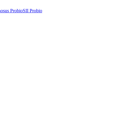
osus Probio
SII Probio