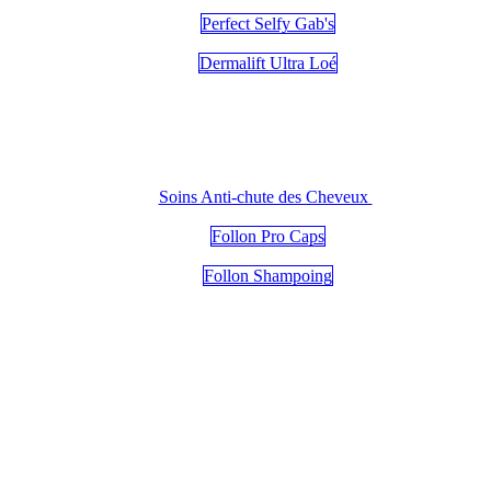
Perfect Selfy Gab's
Dermalift Ultra Loé
Soins Anti-chute des Cheveux
Follon Pro Caps
Follon Shampoing