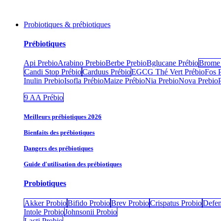
Probiotiques & prébiotiques
Prébiotiques
Api Prebio
Arabino Prebio
Berbe Prebio
Bglucane Prébio
Brome 
Candi Stop Prébio
Carduus Prébio
EGCG Thé Vert Prébio
Fos 
Inulin Prebio
Isofla Prébio
Maize Prébio
Nia Prebio
Nova Prebio
9 AA Prébio
Meilleurs prébiotiques 2026
Bienfaits des prébiotiques
Dangers des prébiotiques
Guide d'utilisation des prébiotiques
Probiotiques
Akker Probio
Bifido Probio
Brev Probio
Crispatus Probio
Defen
Intole Probio
Johnsonii Probio
Lacti Probio