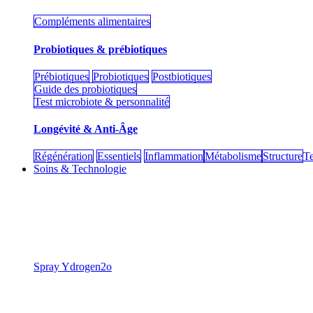
Compléments alimentaires
Probiotiques & prébiotiques
Prébiotiques
Probiotiques
Postbiotiques
Guide des probiotiques
Test microbiote & personnalité
Longévité & Anti-Âge
Régénération
Essentiels
Inflammation
Métabolisme
Structure
Te
Soins & Technologie
​Spray Ydrogen2o