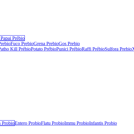
Papai Prébio
Prebio
Fuco Prebio
Grena Prebio
Gos Prebio
Patho Kill Prébio
Potato Prébio
Punici Prébio
Raffi Prébio
Sulfora Prebio
 Probio
Entero Probio​
Flatu Probio​
Immu Probio
Infantis Probio