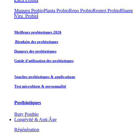
Muqueu Probio
Planta Probio
Reno Probio
Reuteri Probio
Rhamn
Viru Probio
Meilleurs probiotiques 2026
Bienfaits des probiotiques
Dangers des probiotiques
Guide d'utilisation des probiotiques
Souches probiotique​s & applications
Test microbiote & personnalité
Postbiotiques
Buty Postbio
Longévité & Anti-Âge
Régénération