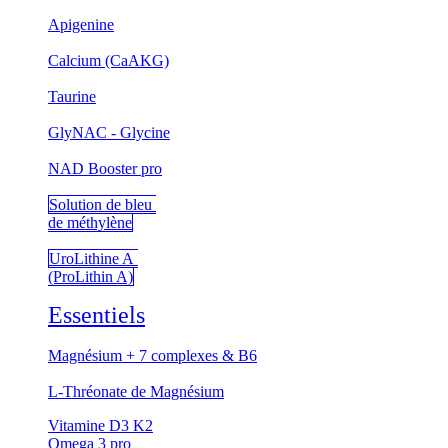
Apigenine
Calcium (CaAKG)
Taurine
GlyNAC - Glycine
NAD Booster pro
Solution de bleu
de méthylène
UroLithine A
(ProLithin A)
Essentiels
Magnésium + 7 complexes & B6
L-Thréonate de Magnésium
Vitamine D3 K2
Omega 3 pro