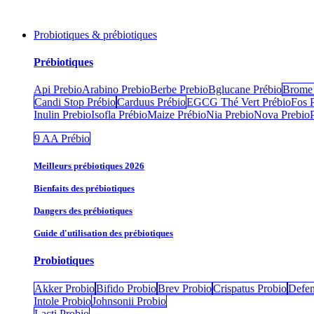
Probiotiques & prébiotiques
Prébiotiques
Api Prebio
Arabino Prebio
Berbe Prebio
Bglucane Prébio
Brome 
Candi Stop Prébio
Carduus Prébio
EGCG Thé Vert Prébio
Fos 
Inulin Prebio
Isofla Prébio
Maize Prébio
Nia Prebio
Nova Prebio
9 AA Prébio
Meilleurs prébiotiques 2026
Bienfaits des prébiotiques
Dangers des prébiotiques
Guide d'utilisation des prébiotiques
Probiotiques
Akker Probio
Bifido Probio
Brev Probio
Crispatus Probio
Defen
Intole Probio
Johnsonii Probio
Lacti Probio