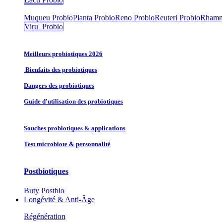
Muqueu Probio
Planta Probio
Reno Probio
Reuteri Probio
Rhamn
Viru Probio
Meilleurs probiotiques 2026
Bienfaits des probiotiques
Dangers des probiotiques
Guide d'utilisation des probiotiques
Souches probiotique​s & applications
Test microbiote & personnalité
Postbiotiques
Buty Postbio
Longévité & Anti-Âge
Régénération