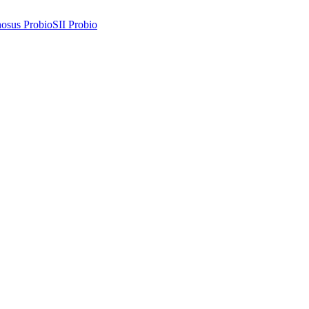
osus Probio
SII Probio