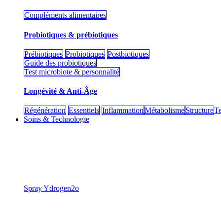
Compléments alimentaires
Probiotiques & prébiotiques
Prébiotiques
Probiotiques
Postbiotiques
Guide des probiotiques
Test microbiote & personnalité
Longévité & Anti-Âge
Régénération
Essentiels
Inflammation
Métabolisme
Structure
Te
Soins & Technologie
​Spray Ydrogen2o