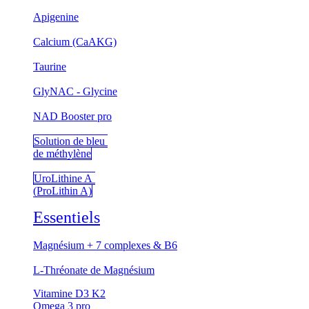
Apigenine
Calcium (CaAKG)
Taurine
GlyNAC - Glycine
NAD Booster pro
Solution de bleu
de méthylène
UroLithine A
(ProLithin A)
Essentiels
Magnésium + 7 complexes & B6
L-Thréonate de Magnésium
Vitamine D3 K2
Omega 3 pro