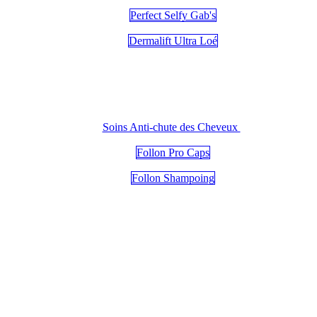
Perfect Selfy Gab's
Dermalift Ultra Loé
Soins Anti-chute des Cheveux
Follon Pro Caps
Follon Shampoing