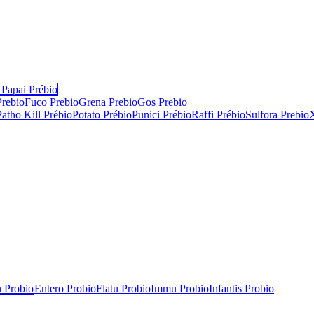
Papai Prébio
Prebio
Fuco Prebio
Grena Prebio
Gos Prebio
Patho Kill Prébio
Potato Prébio
Punici Prébio
Raffi Prébio
Sulfora Prebio
 Probio
Entero Probio​
Flatu Probio​
Immu Probio
Infantis Probio