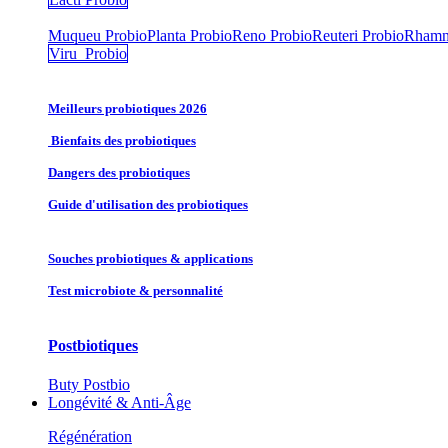
Muqueu Probio
Planta Probio
Reno Probio
Reuteri Probio
Rhamn
Viru Probio
Meilleurs probiotiques 2026
Bienfaits des probiotiques
Dangers des probiotiques
Guide d'utilisation des probiotiques
Souches probiotique​s & applications
Test microbiote & personnalité
Postbiotiques
Buty Postbio
Longévité & Anti-Âge
Régénération