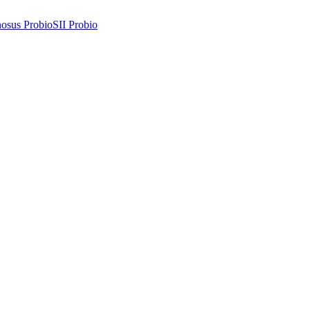
osus Probio
SII Probio