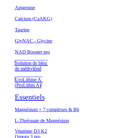
Apigenine
Calcium (CaAKG)
Taurine
GlyNAC - Glycine
NAD Booster pro
Solution de bleu
de méthylène
UroLithine A
(ProLithin A)
Essentiels
Magnésium + 7 complexes & B6
L-Thréonate de Magnésium
Vitamine D3 K2
Omega 3 pro