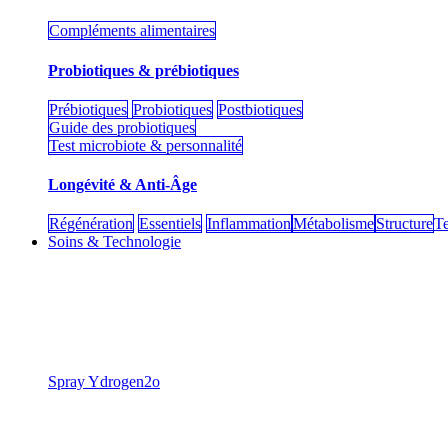
Compléments alimentaires
Probiotiques & prébiotiques
Prébiotiques
Probiotiques
Postbiotiques
Guide des probiotiques
Test microbiote & personnalité
Longévité & Anti-Âge
Régénération
Essentiels
Inflammation
Métabolisme
Structure
Te
Soins & Technologie
​Spray Ydrogen2o