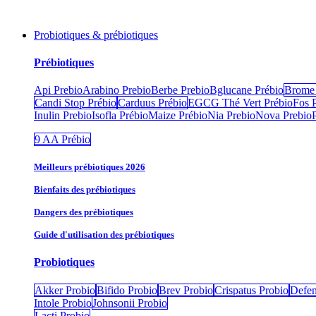
Probiotiques & prébiotiques
Prébiotiques
Api Prebio
Arabino Prebio
Berbe Prebio
Bglucane Prébio
Brome 
Candi Stop Prébio
Carduus Prébio
EGCG Thé Vert Prébio
Fos 
Inulin Prebio
Isofla Prébio
Maize Prébio
Nia Prebio
Nova Prebio
9 AA Prébio
Meilleurs prébiotiques 2026
Bienfaits des prébiotiques
Dangers des prébiotiques
Guide d'utilisation des prébiotiques
Probiotiques
Akker Probio
Bifido Probio
Brev Probio
Crispatus Probio
Defen
Intole Probio
Johnsonii Probio
Lacti Probio