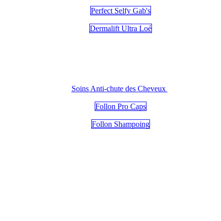
Perfect Selfy Gab's
Dermalift Ultra Loé
Soins Anti-chute des Cheveux
Follon Pro Caps
Follon Shampoing