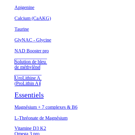
Apigenine
Calcium (CaAKG)
Taurine
GlyNAC - Glycine
NAD Booster pro
Solution de bleu
de méthylène
UroLithine A
(ProLithin A)
Essentiels
Magnésium + 7 complexes & B6
L-Thréonate de Magnésium
Vitamine D3 K2
Omega 3 pro