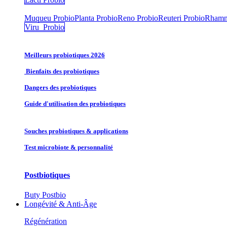
Muqueu Probio
Planta Probio
Reno Probio
Reuteri Probio
Rhamn
Viru Probio
Meilleurs probiotiques 2026
Bienfaits des probiotiques
Dangers des probiotiques
Guide d'utilisation des probiotiques
Souches probiotique​s & applications
Test microbiote & personnalité
Postbiotiques
Buty Postbio
Longévité & Anti-Âge
Régénération