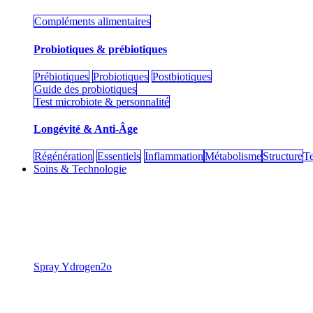
Compléments alimentaires
Probiotiques & prébiotiques
Prébiotiques
Probiotiques
Postbiotiques
Guide des probiotiques
Test microbiote & personnalité
Longévité & Anti-Âge
Régénération
Essentiels
Inflammation
Métabolisme
Structure
Te
Soins & Technologie
​Spray Ydrogen2o