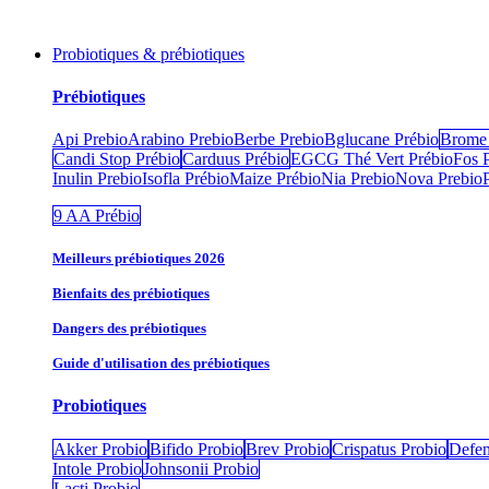
Probiotiques & prébiotiques
Prébiotiques
Api Prebio
Arabino Prebio
Berbe Prebio
Bglucane Prébio
Brome 
Candi Stop Prébio
Carduus Prébio
EGCG Thé Vert Prébio
Fos 
Inulin Prebio
Isofla Prébio
Maize Prébio
Nia Prebio
Nova Prebio
9 AA Prébio
Meilleurs prébiotiques 2026
Bienfaits des prébiotiques
Dangers des prébiotiques
Guide d'utilisation des prébiotiques
Probiotiques
Akker Probio
Bifido Probio
Brev Probio
Crispatus Probio
Defen
Intole Probio
Johnsonii Probio
Lacti Probio