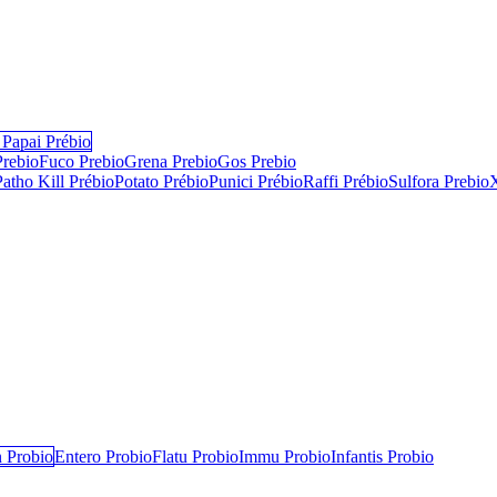
Papai Prébio
Prebio
Fuco Prebio
Grena Prebio
Gos Prebio
Patho Kill Prébio
Potato Prébio
Punici Prébio
Raffi Prébio
Sulfora Prebio
 Probio
Entero Probio​
Flatu Probio​
Immu Probio
Infantis Probio