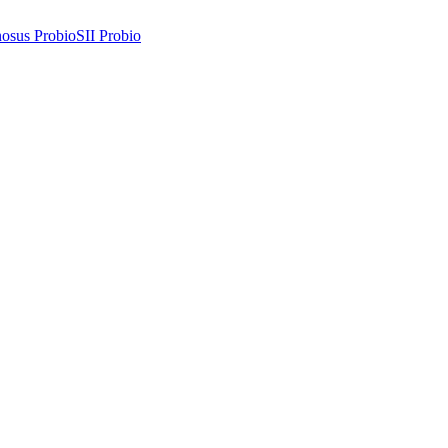
osus Probio
SII Probio