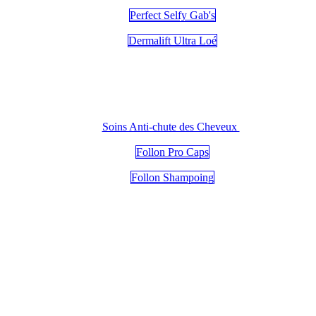
Perfect Selfy Gab's
Dermalift Ultra Loé
Soins Anti-chute des Cheveux
Follon Pro Caps
Follon Shampoing