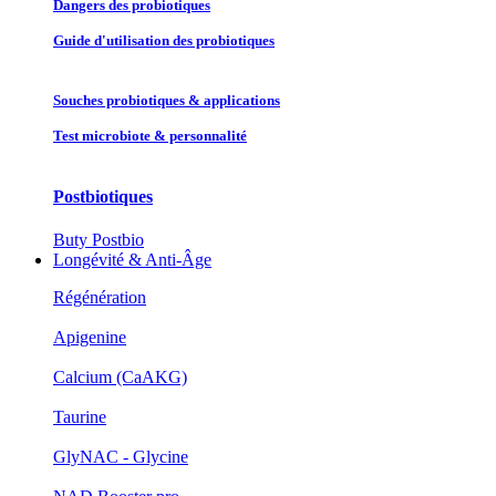
Dangers des probiotiques
Guide d'utilisation des probiotiques
Souches probiotique​s & applications
Test microbiote & personnalité
Postbiotiques
Buty Postbio
Longévité & Anti-Âge
Régénération
Apigenine
Calcium (CaAKG)
Taurine
GlyNAC - Glycine