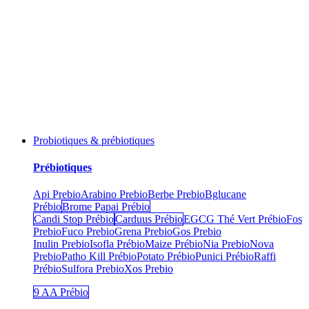
Probiotiques & prébiotiques
Prébiotiques
Api Prebio
Arabino Prebio
Berbe Prebio
Bglucane
Prébio
Brome Papai Prébio
Candi Stop Prébio
Carduus Prébio
EGCG Thé Vert Prébio
Fos
Prebio
Fuco Prebio
Grena Prebio
Gos Prebio
Inulin Prebio
Isofla Prébio
Maize Prébio
Nia Prebio
Nova
Prebio
Patho Kill Prébio
Potato Prébio
Punici Prébio
Raffi
Prébio
Sulfora Prebio
Xos Prebio
9 AA Prébio