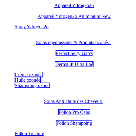
Appareil Ydrogen2o
Appareil Ydrogen2o Aluminium New
​Spray Ydrogen2o
Soins rajeunissants & Produits ozonés
Perfect Selfy Gab's
Dermalift Ultra Loé
Crème ozonée
Huile ozonée
Shampoing ozoné
Soins Anti-chute des Cheveux
Follon Pro Caps
Follon Shampoing
Follon Tincture