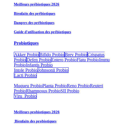
Meilleurs prébiotiques 2026
Bienfaits des prébiotiques
Dangers des prébiotiques
Guide d'utilisation des prébiotiques
Probiotiques
Akker Probio
Bifido Probio
Brev Probio
Crispatus
Probio
Defen Probio
Entero Probio​
Flatu Probio​
Immu
Probio
Infantis Probio
Intole Probio
Johnsonii Probio
Lacti Probio
Muqueu Probio
Planta Probio
Reno Probio
Reuteri
Probio
Rhamnosus Probio
SII Probio
Viru Probio
Meilleurs probiotiques 2026
Bienfaits des probiotiques