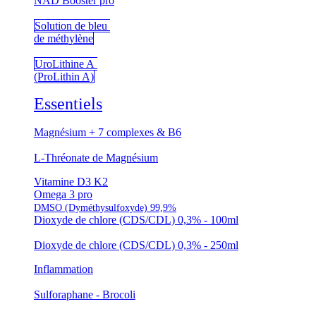
NAD Booster pro
Solution de bleu
de méthylène
UroLithine A
(ProLithin A)
Essentiels
Magnésium + 7 complexes & B6
L-Thréonate de Magnésium
Vitamine D3 K2
Omega 3 pro
DMSO (Dyméthysulfoxyde) 99,9%
Dioxyde de chlore (CDS/CDL) 0,3% - 100ml
Dioxyde de chlore (CDS/CDL) 0,3% - 250ml
Inflammation
Sulforaphane - Brocoli