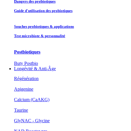
Dangers des probiotiques
Guide d'utilisation des probiotiques
Souches probiotique​s & applications
Test microbiote & personnalité
Postbiotiques
Buty Postbio
Longévité & Anti-Âge
Régénération
Apigenine
Calcium (CaAKG)
Taurine
GlyNAC - Glycine