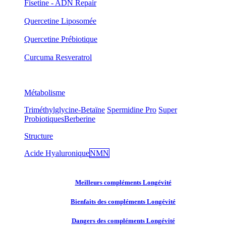
Fisetine - ADN Repair
Quercetine Liposomée
Quercetine Prébiotique
Curcuma Resveratrol
Métabolisme
Triméthylglycine-Betaïne
Spermidine Pro
Super
Probiotiques
Berberine
Structure
Acide Hyaluronique
NMN
Meilleurs compléments Longévité
Bienfaits des compléments Longévité
Dangers des compléments Longévité