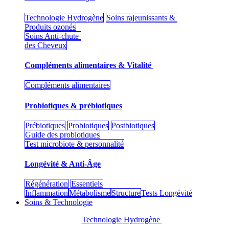
Technologie Hydrogène
Soins rajeunissants &
Produits ozonés
Soins Anti-chute
des Cheveux
Compléments alimentaires & Vitalité
Compléments alimentaires
Probiotiques & prébiotiques
Prébiotiques
Probiotiques
Postbiotiques
Guide des probiotiques
Test microbiote & personnalité
Longévité & Anti-Âge
Régénération
Essentiels
Inflammation
Métabolisme
Structure
Tests Longévité
Soins & Technologie
Technologie Hydrogène