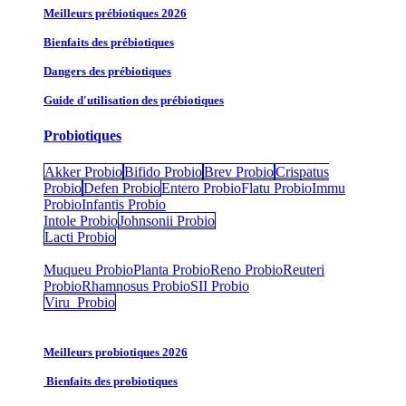
Meilleurs prébiotiques 2026
Bienfaits des prébiotiques
Dangers des prébiotiques
Guide d'utilisation des prébiotiques
Probiotiques
Akker Probio
Bifido Probio
Brev Probio
Crispatus
Probio
Defen Probio
Entero Probio​
Flatu Probio​
Immu
Probio
Infantis Probio
Intole Probio
Johnsonii Probio
Lacti Probio
Muqueu Probio
Planta Probio
Reno Probio
Reuteri
Probio
Rhamnosus Probio
SII Probio
Viru Probio
Meilleurs probiotiques 2026
Bienfaits des probiotiques