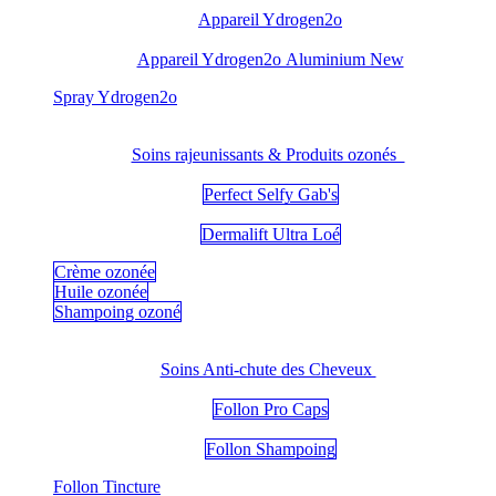
Appareil Ydrogen2o
Appareil Ydrogen2o Aluminium New
​Spray Ydrogen2o
Soins rajeunissants & Produits ozonés
Perfect Selfy Gab's
Dermalift Ultra Loé
Crème ozonée
Huile ozonée
Shampoing ozoné
Soins Anti-chute des Cheveux
Follon Pro Caps
Follon Shampoing
Follon Tincture