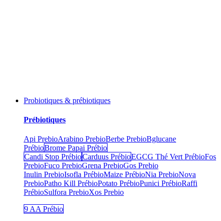
Probiotiques & prébiotiques
Prébiotiques
Api Prebio
Arabino Prebio
Berbe Prebio
Bglucane
Prébio
Brome Papai Prébio
Candi Stop Prébio
Carduus Prébio
EGCG Thé Vert Prébio
Fos
Prebio
Fuco Prebio
Grena Prebio
Gos Prebio
Inulin Prebio
Isofla Prébio
Maize Prébio
Nia Prebio
Nova
Prebio
Patho Kill Prébio
Potato Prébio
Punici Prébio
Raffi
Prébio
Sulfora Prebio
Xos Prebio
9 AA Prébio