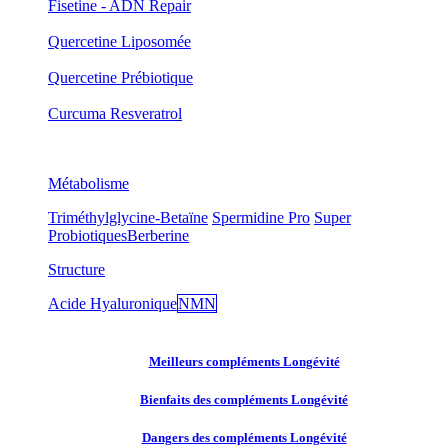
Fisetine - ADN Repair
Quercetine Liposomée
Quercetine Prébiotique
Curcuma Resveratrol
Métabolisme
Triméthylglycine-Betaïne
Spermidine Pro
Super
Probiotiques
Berberine
Structure
Acide Hyaluronique
NMN
Meilleurs compléments Longévité
Bienfaits des compléments Longévité
Dangers des compléments Longévité