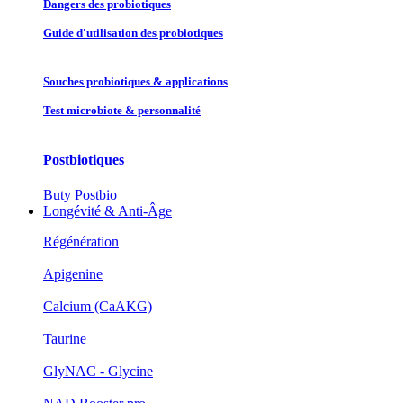
Dangers des probiotiques
Guide d'utilisation des probiotiques
Souches probiotique​s & applications
Test microbiote & personnalité
Postbiotiques
Buty Postbio
Longévité & Anti-Âge
Régénération
Apigenine
Calcium (CaAKG)
Taurine
GlyNAC - Glycine