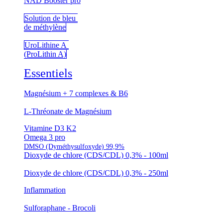
NAD Booster pro
Solution de bleu
de méthylène
UroLithine A
(ProLithin A)
Essentiels
Magnésium + 7 complexes & B6
L-Thréonate de Magnésium
Vitamine D3 K2
Omega 3 pro
DMSO (Dyméthysulfoxyde) 99,9%
Dioxyde de chlore (CDS/CDL) 0,3% - 100ml
Dioxyde de chlore (CDS/CDL) 0,3% - 250ml
Inflammation
Sulforaphane - Brocoli