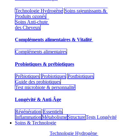
Technologie Hydrogène
Soins rajeunissants &
Produits ozonés
Soins Anti-chute
des Cheveux
Compléments alimentaires & Vitalité
Compléments alimentaires
Probiotiques & prébiotiques
Prébiotiques
Probiotiques
Postbiotiques
Guide des probiotiques
Test microbiote & personnalité
Longévité & Anti-Âge
Régénération
Essentiels
Inflammation
Métabolisme
Structure
Tests Longévité
Soins & Technologie
Technologie Hydrogène