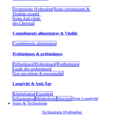
Technologie Hydrogène
Soins rajeunissants &
Produits ozonés
Soins Anti-chute
des Cheveux
Compléments alimentaires & Vitalité
Compléments alimentaires
Probiotiques & prébiotiques
Prébiotiques
Probiotiques
Postbiotiques
Guide des probiotiques
Test microbiote & personnalité
Longévité & Anti-Âge
Régénération
Essentiels
Inflammation
Métabolisme
Structure
Tests Longévité
Soins & Technologie
Technologie Hydrogène