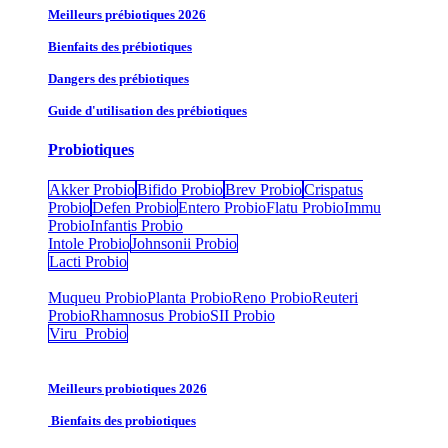
Meilleurs prébiotiques 2026
Bienfaits des prébiotiques
Dangers des prébiotiques
Guide d'utilisation des prébiotiques
Probiotiques
Akker Probio
Bifido Probio
Brev Probio
Crispatus
Probio
Defen Probio
Entero Probio​
Flatu Probio​
Immu
Probio
Infantis Probio
Intole Probio
Johnsonii Probio
Lacti Probio
Muqueu Probio
Planta Probio
Reno Probio
Reuteri
Probio
Rhamnosus Probio
SII Probio
Viru Probio
Meilleurs probiotiques 2026
Bienfaits des probiotiques