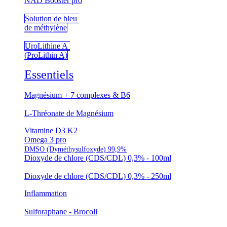
NAD Booster pro
Solution de bleu
de méthylène
UroLithine A
(ProLithin A)
Essentiels
Magnésium + 7 complexes & B6
L-Thréonate de Magnésium
Vitamine D3 K2
Omega 3 pro
DMSO (Dyméthysulfoxyde) 99,9%
Dioxyde de chlore (CDS/CDL) 0,3% - 100ml
Dioxyde de chlore (CDS/CDL) 0,3% - 250ml
Inflammation
Sulforaphane - Brocoli