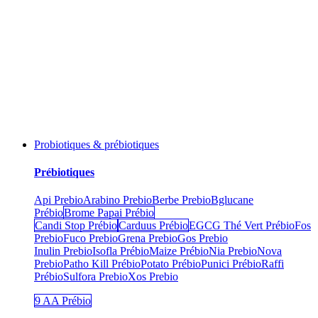
Probiotiques & prébiotiques
Prébiotiques
Api Prebio
Arabino Prebio
Berbe Prebio
Bglucane
Prébio
Brome Papai Prébio
Candi Stop Prébio
Carduus Prébio
EGCG Thé Vert Prébio
Fos
Prebio
Fuco Prebio
Grena Prebio
Gos Prebio
Inulin Prebio
Isofla Prébio
Maize Prébio
Nia Prebio
Nova
Prebio
Patho Kill Prébio
Potato Prébio
Punici Prébio
Raffi
Prébio
Sulfora Prebio
Xos Prebio
9 AA Prébio