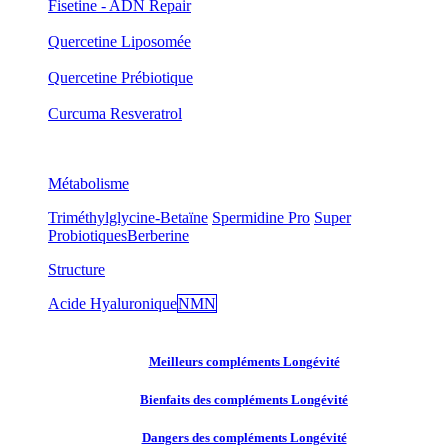
Fisetine - ADN Repair
Quercetine Liposomée
Quercetine Prébiotique
Curcuma Resveratrol
Métabolisme
Triméthylglycine-Betaïne
Spermidine Pro
Super
Probiotiques
Berberine
Structure
Acide Hyaluronique
NMN
Meilleurs compléments Longévité
Bienfaits des compléments Longévité
Dangers des compléments Longévité