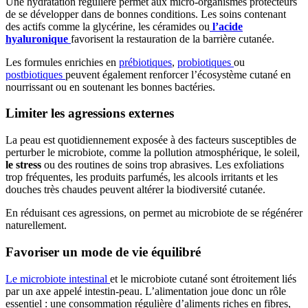
Une hydratation régulière permet aux micro-organismes protecteurs
de se développer dans de bonnes conditions. Les soins contenant
des actifs comme la glycérine, les céramides ou
l’acide
hyaluronique
favorisent la restauration de la barrière cutanée.
Les formules enrichies en
prébiotiques
,
probiotiques
ou
postbiotiques
peuvent également renforcer l’écosystème cutané en
nourrissant ou en soutenant les bonnes bactéries.
Limiter les agressions externes
La peau est quotidiennement exposée à des facteurs susceptibles de
perturber le microbiote, comme la pollution atmosphérique, le soleil,
le stress
ou des routines de soins trop abrasives. Les exfoliations
trop fréquentes, les produits parfumés, les alcools irritants et les
douches très chaudes peuvent altérer la biodiversité cutanée.
En réduisant ces agressions, on permet au microbiote de se régénérer
naturellement.
Favoriser un mode de vie équilibré
Le microbiote intestinal
et le microbiote cutané sont étroitement liés
par un axe appelé intestin-peau. L’alimentation joue donc un rôle
essentiel : une consommation régulière d’aliments riches en fibres,