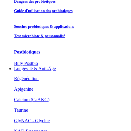
Dangers des probiotiques
Guide d'utilisation des probiotiques
Souches probiotique​s & applications
Test microbiote & personnalité
Postbiotiques
Buty Postbio
Longévité & Anti-Âge
Régénération
Apigenine
Calcium (CaAKG)
Taurine
GlyNAC - Glycine