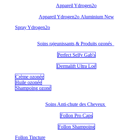
Appareil Ydrogen2o
Appareil Ydrogen2o Aluminium New
​Spray Ydrogen2o
Soins rajeunissants & Produits ozonés
Perfect Selfy Gab's
Dermalift Ultra Loé
Crème ozonée
Huile ozonée
Shampoing ozoné
Soins Anti-chute des Cheveux
Follon Pro Caps
Follon Shampoing
Follon Tincture