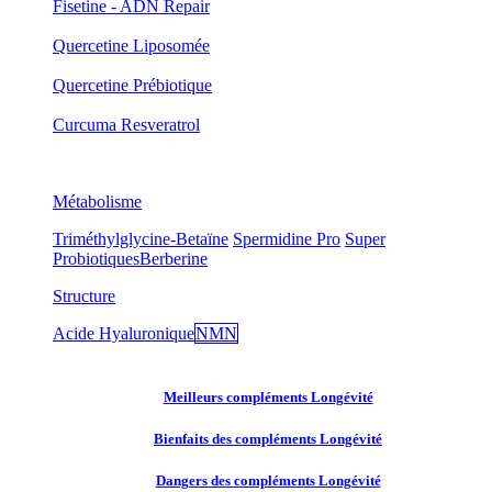
Fisetine - ADN Repair
Quercetine Liposomée
Quercetine Prébiotique
Curcuma Resveratrol
Métabolisme
Triméthylglycine-Betaïne
Spermidine Pro
Super
Probiotiques
Berberine
Structure
Acide Hyaluronique
NMN
Meilleurs compléments Longévité
Bienfaits des compléments Longévité
Dangers des compléments Longévité