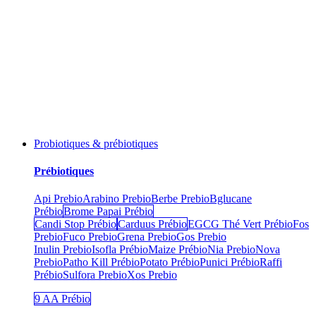
Probiotiques & prébiotiques
Prébiotiques
Api Prebio
Arabino Prebio
Berbe Prebio
Bglucane
Prébio
Brome Papai Prébio
Candi Stop Prébio
Carduus Prébio
EGCG Thé Vert Prébio
Fos
Prebio
Fuco Prebio
Grena Prebio
Gos Prebio
Inulin Prebio
Isofla Prébio
Maize Prébio
Nia Prebio
Nova
Prebio
Patho Kill Prébio
Potato Prébio
Punici Prébio
Raffi
Prébio
Sulfora Prebio
Xos Prebio
9 AA Prébio