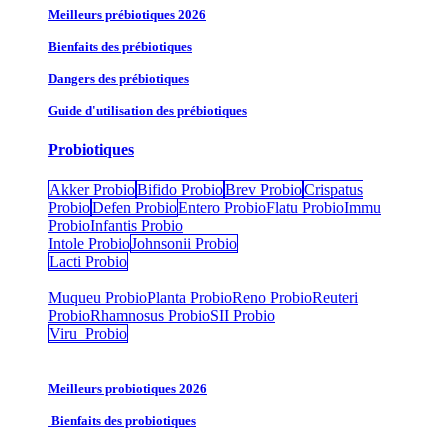
Meilleurs prébiotiques 2026
Bienfaits des prébiotiques
Dangers des prébiotiques
Guide d'utilisation des prébiotiques
Probiotiques
Akker Probio
Bifido Probio
Brev Probio
Crispatus
Probio
Defen Probio
Entero Probio​
Flatu Probio​
Immu
Probio
Infantis Probio
Intole Probio
Johnsonii Probio
Lacti Probio
Muqueu Probio
Planta Probio
Reno Probio
Reuteri
Probio
Rhamnosus Probio
SII Probio
Viru Probio
Meilleurs probiotiques 2026
Bienfaits des probiotiques