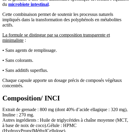
du
microbiote intestinal
.
Cette combinaison permet de soutenir les processus naturels
impliqués dans la transformation des polyphénols en métabolites
actifs.
La formule se distingue par sa composition transparente et
minimaliste
:
• Sans agents de remplissage.
• Sans colorants.
• Sans additifs superflus.
Chaque capsule apporte un dosage précis de composés végétaux
concentrés.
Composition/ INCI
Extrait de grenade : 800 mg (dont 40% d’acide ellagique : 320 mg),
Inuline : 270 mg.
Autres ingrédients : Huile de triglycérides à chaîne moyenne (MCT,
à base de noix de coco).Gélule : HPMC
(HydroxyPropylMéthylCellulose).