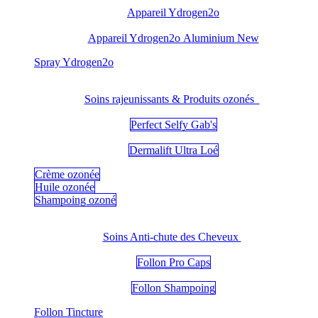
Appareil Ydrogen2o
Appareil Ydrogen2o Aluminium New
​Spray Ydrogen2o
Soins rajeunissants & Produits ozonés
Perfect Selfy Gab's
Dermalift Ultra Loé
Crème ozonée
Huile ozonée
Shampoing ozoné
Soins Anti-chute des Cheveux
Follon Pro Caps
Follon Shampoing
Follon Tincture