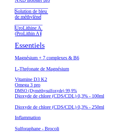
NAD Booster pro
Solution de bleu
de méthylène
UroLithine A
(ProLithin A)
Essentiels
Magnésium + 7 complexes & B6
L-Thréonate de Magnésium
Vitamine D3 K2
Omega 3 pro
DMSO (Dyméthysulfoxyde) 99,9%
Dioxyde de chlore (CDS/CDL) 0,3% - 100ml
Dioxyde de chlore (CDS/CDL) 0,3% - 250ml
Inflammation
Sulforaphane - Brocoli