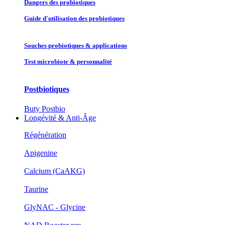
Dangers des probiotiques
Guide d'utilisation des probiotiques
Souches probiotique​s & applications
Test microbiote & personnalité
Postbiotiques
Buty Postbio
Longévité & Anti-Âge
Régénération
Apigenine
Calcium (CaAKG)
Taurine
GlyNAC - Glycine