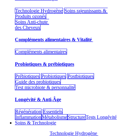
Technologie Hydrogène
Soins rajeunissants &
Produits ozonés
Soins Anti-chute
des Cheveux
Compléments alimentaires & Vitalité
Compléments alimentaires
Probiotiques & prébiotiques
Prébiotiques
Probiotiques
Postbiotiques
Guide des probiotiques
Test microbiote & personnalité
Longévité & Anti-Âge
Régénération
Essentiels
Inflammation
Métabolisme
Structure
Tests Longévité
Soins & Technologie
Technologie Hydrogène