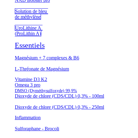
NAD Booster pro
Solution de bleu
de méthylène
UroLithine A
(ProLithin A)
Essentiels
Magnésium + 7 complexes & B6
L-Thréonate de Magnésium
Vitamine D3 K2
Omega 3 pro
DMSO (Dyméthysulfoxyde) 99,9%
Dioxyde de chlore (CDS/CDL) 0,3% - 100ml
Dioxyde de chlore (CDS/CDL) 0,3% - 250ml
Inflammation
Sulforaphane - Brocoli