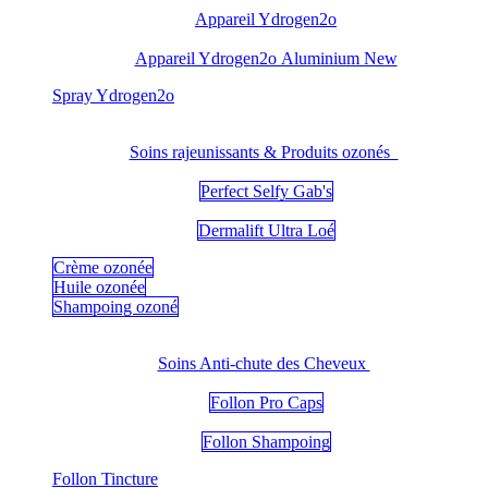
Appareil Ydrogen2o
Appareil Ydrogen2o Aluminium New
​Spray Ydrogen2o
Soins rajeunissants & Produits ozonés
Perfect Selfy Gab's
Dermalift Ultra Loé
Crème ozonée
Huile ozonée
Shampoing ozoné
Soins Anti-chute des Cheveux
Follon Pro Caps
Follon Shampoing
Follon Tincture