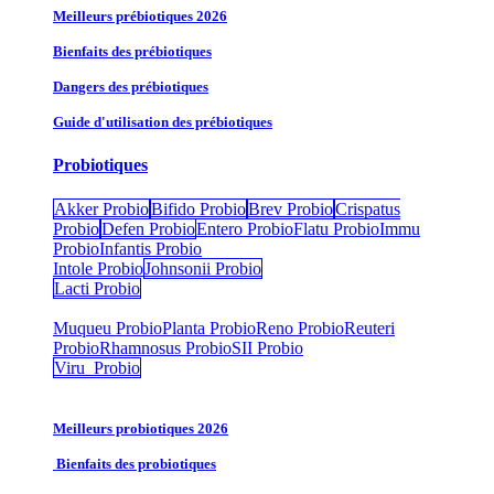
Meilleurs prébiotiques 2026
Bienfaits des prébiotiques
Dangers des prébiotiques
Guide d'utilisation des prébiotiques
Probiotiques
Akker Probio
Bifido Probio
Brev Probio
Crispatus
Probio
Defen Probio
Entero Probio​
Flatu Probio​
Immu
Probio
Infantis Probio
Intole Probio
Johnsonii Probio
Lacti Probio
Muqueu Probio
Planta Probio
Reno Probio
Reuteri
Probio
Rhamnosus Probio
SII Probio
Viru Probio
Meilleurs probiotiques 2026
Bienfaits des probiotiques