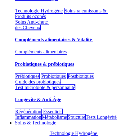
Technologie Hydrogène
Soins rajeunissants &
Produits ozonés
Soins Anti-chute
des Cheveux
Compléments alimentaires & Vitalité
Compléments alimentaires
Probiotiques & prébiotiques
Prébiotiques
Probiotiques
Postbiotiques
Guide des probiotiques
Test microbiote & personnalité
Longévité & Anti-Âge
Régénération
Essentiels
Inflammation
Métabolisme
Structure
Tests Longévité
Soins & Technologie
Technologie Hydrogène