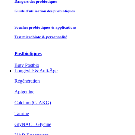
Dangers des probiotiques
Guide d'utilisation des probiotiques
Souches probiotique​s & applications
Test microbiote & personnalité
Postbiotiques
Buty Postbio
Longévité & Anti-Âge
Régénération
Apigenine
Calcium (CaAKG)
Taurine
GlyNAC - Glycine