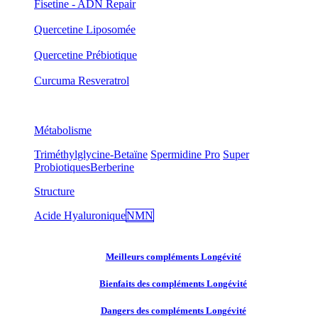
Fisetine - ADN Repair
Quercetine Liposomée
Quercetine Prébiotique
Curcuma Resveratrol
Métabolisme
Triméthylglycine-Betaïne
Spermidine Pro
Super
Probiotiques
Berberine
Structure
Acide Hyaluronique
NMN
Meilleurs compléments Longévité
Bienfaits des compléments Longévité
Dangers des compléments Longévité