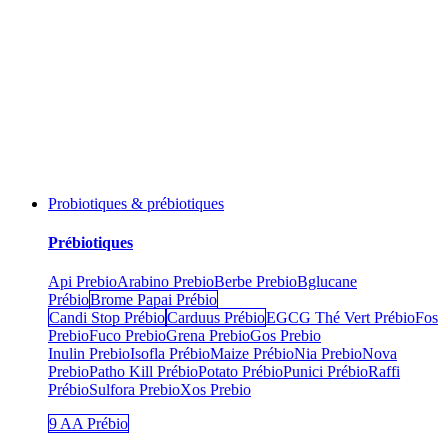
Probiotiques & prébiotiques
Prébiotiques
Api Prebio
Arabino Prebio
Berbe Prebio
Bglucane
Prébio
Brome Papai Prébio
Candi Stop Prébio
Carduus Prébio
EGCG Thé Vert Prébio
Fos
Prebio
Fuco Prebio
Grena Prebio
Gos Prebio
Inulin Prebio
Isofla Prébio
Maize Prébio
Nia Prebio
Nova
Prebio
Patho Kill Prébio
Potato Prébio
Punici Prébio
Raffi
Prébio
Sulfora Prebio
Xos Prebio
9 AA Prébio