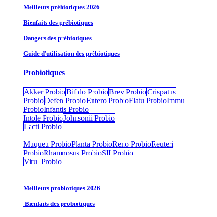
Meilleurs prébiotiques 2026
Bienfaits des prébiotiques
Dangers des prébiotiques
Guide d'utilisation des prébiotiques
Probiotiques
Akker Probio
Bifido Probio
Brev Probio
Crispatus
Probio
Defen Probio
Entero Probio​
Flatu Probio​
Immu
Probio
Infantis Probio
Intole Probio
Johnsonii Probio
Lacti Probio
Muqueu Probio
Planta Probio
Reno Probio
Reuteri
Probio
Rhamnosus Probio
SII Probio
Viru Probio
Meilleurs probiotiques 2026
Bienfaits des probiotiques