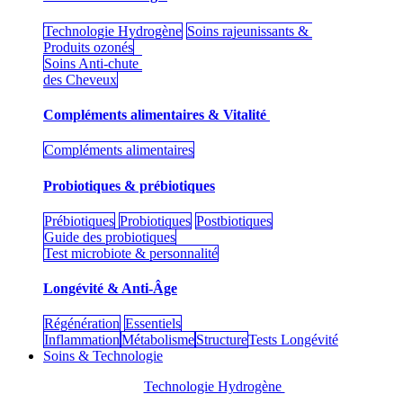
Technologie Hydrogène
Soins rajeunissants &
Produits ozonés
Soins Anti-chute
des Cheveux
Compléments alimentaires & Vitalité
Compléments alimentaires
Probiotiques & prébiotiques
Prébiotiques
Probiotiques
Postbiotiques
Guide des probiotiques
Test microbiote & personnalité
Longévité & Anti-Âge
Régénération
Essentiels
Inflammation
Métabolisme
Structure
Tests Longévité
Soins & Technologie
Technologie Hydrogène