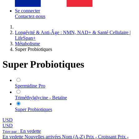
Se connecter
Contactez-nous
Longévité & Anti-Âge : NMN, NAD+ & Santé Cellulaire |
LifeSpan+
Métabolisme
Super Probiotiques
Super Probiotiques
Spermidine Pro
Triméthylglycine - Betaïne
Super Probiotiques
USD
USD
En vedette
Trier par :
En vedette
Nouvelles arrivées
Nom (A-Z)
Prix - Croissant
Prix -