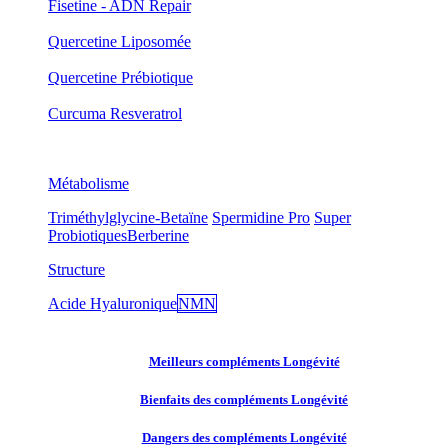
Fisetine - ADN Repair
Quercetine Liposomée
Quercetine Prébiotique
Curcuma Resveratrol
Métabolisme
Triméthylglycine-Betaïne
Spermidine Pro
Super
Probiotiques
Berberine
Structure
Acide Hyaluronique
NMN
Meilleurs compléments Longévité
Bienfaits des compléments Longévité
Dangers des compléments Longévité