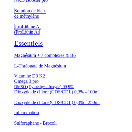
NAD Booster pro
Solution de bleu
de méthylène
UroLithine A
(ProLithin A)
Essentiels
Magnésium + 7 complexes & B6
L-Thréonate de Magnésium
Vitamine D3 K2
Omega 3 pro
DMSO (Dyméthysulfoxyde) 99,9%
Dioxyde de chlore (CDS/CDL) 0,3% - 100ml
Dioxyde de chlore (CDS/CDL) 0,3% - 250ml
Inflammation
Sulforaphane - Brocoli