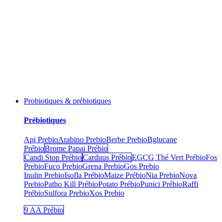
Probiotiques & prébiotiques
Prébiotiques
Api Prebio
Arabino Prebio
Berbe Prebio
Bglucane
Prébio
Brome Papai Prébio
Candi Stop Prébio
Carduus Prébio
EGCG Thé Vert Prébio
Fos
Prebio
Fuco Prebio
Grena Prebio
Gos Prebio
Inulin Prebio
Isofla Prébio
Maize Prébio
Nia Prebio
Nova
Prebio
Patho Kill Prébio
Potato Prébio
Punici Prébio
Raffi
Prébio
Sulfora Prebio
Xos Prebio
9 AA Prébio