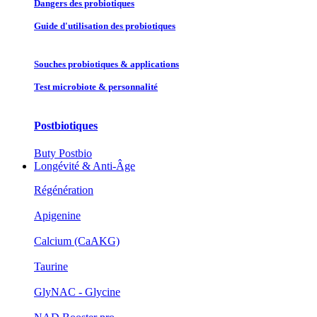
Dangers des probiotiques
Guide d'utilisation des probiotiques
Souches probiotique​s & applications
Test microbiote & personnalité
Postbiotiques
Buty Postbio
Longévité & Anti-Âge
Régénération
Apigenine
Calcium (CaAKG)
Taurine
GlyNAC - Glycine