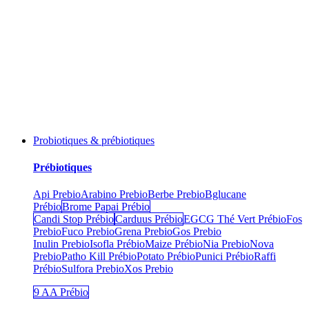
Probiotiques & prébiotiques
Prébiotiques
Api Prebio
Arabino Prebio
Berbe Prebio
Bglucane
Prébio
Brome Papai Prébio
Candi Stop Prébio
Carduus Prébio
EGCG Thé Vert Prébio
Fos
Prebio
Fuco Prebio
Grena Prebio
Gos Prebio
Inulin Prebio
Isofla Prébio
Maize Prébio
Nia Prebio
Nova
Prebio
Patho Kill Prébio
Potato Prébio
Punici Prébio
Raffi
Prébio
Sulfora Prebio
Xos Prebio
9 AA Prébio