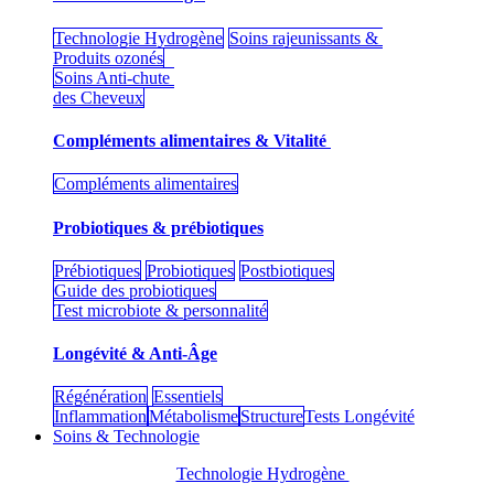
Technologie Hydrogène
Soins rajeunissants &
Produits ozonés
Soins Anti-chute
des Cheveux
Compléments alimentaires & Vitalité
Compléments alimentaires
Probiotiques & prébiotiques
Prébiotiques
Probiotiques
Postbiotiques
Guide des probiotiques
Test microbiote & personnalité
Longévité & Anti-Âge
Régénération
Essentiels
Inflammation
Métabolisme
Structure
Tests Longévité
Soins & Technologie
Technologie Hydrogène