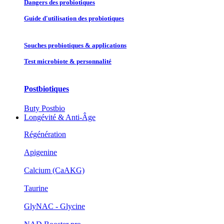
Dangers des probiotiques
Guide d'utilisation des probiotiques
Souches probiotique​s & applications
Test microbiote & personnalité
Postbiotiques
Buty Postbio
Longévité & Anti-Âge
Régénération
Apigenine
Calcium (CaAKG)
Taurine
GlyNAC - Glycine