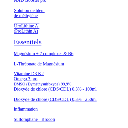
NAD Booster pro
Solution de bleu
de méthylène
UroLithine A
(ProLithin A)
Essentiels
Magnésium + 7 complexes & B6
L-Thréonate de Magnésium
Vitamine D3 K2
Omega 3 pro
DMSO (Dyméthysulfoxyde) 99,9%
Dioxyde de chlore (CDS/CDL) 0,3% - 100ml
Dioxyde de chlore (CDS/CDL) 0,3% - 250ml
Inflammation
Sulforaphane - Brocoli