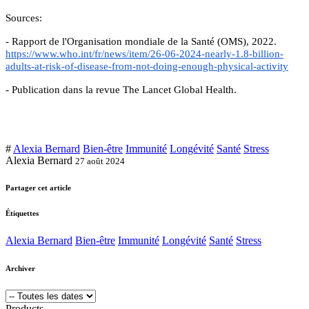
Sources:
- Rapport de l'Organisation mondiale de la Santé (OMS), 2022.
https://www.who.int/fr/news/item/26-06-2024-nearly-1.8-billion-
adults-at-risk-of-disease-from-not-doing-enough-physical-activity
- Publication dans la revue The Lancet Global Health.
#
Alexia Bernard
Bien-être
Immunité
Longévité
Santé
Stress
Alexia Bernard
27 août 2024
Partager cet article
Étiquettes
Alexia Bernard
Bien-être
Immunité
Longévité
Santé
Stress
Archiver
Products