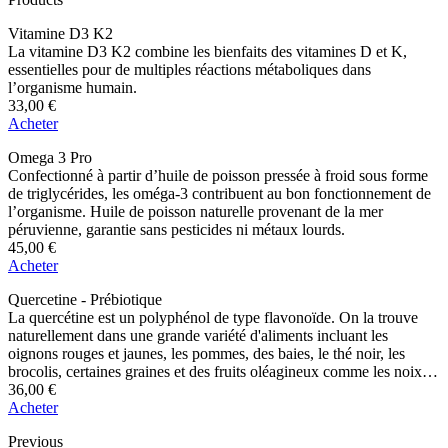
Vitamine D3 K2
La vitamine D3 K2 combine les bienfaits des vitamines D et K,
essentielles pour de multiples réactions métaboliques dans
l’organisme humain.
33,00
€
Acheter
Omega 3 Pro
Confectionné à partir d’huile de poisson pressée à froid sous forme
de triglycérides, les oméga-3 contribuent au bon fonctionnement de
l’organisme. Huile de poisson naturelle provenant de la mer
péruvienne, garantie sans pesticides ni métaux lourds.
45,00
€
Acheter
Quercetine - Prébiotique
La quercétine est un polyphénol de type flavonoïde. On la trouve
naturellement dans une grande variété d'aliments incluant les
oignons rouges et jaunes, les pommes, des baies, le thé noir, les
brocolis, certaines graines et des fruits oléagineux comme les noix.
250mg - 180 comprimés
36,00
€
Acheter
Previous