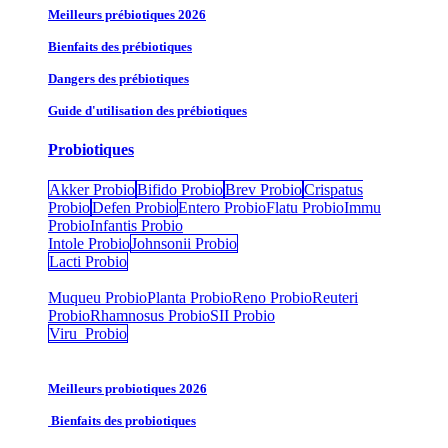
Meilleurs prébiotiques 2026
Bienfaits des prébiotiques
Dangers des prébiotiques
Guide d'utilisation des prébiotiques
Probiotiques
Akker Probio
Bifido Probio
Brev Probio
Crispatus
Probio
Defen Probio
Entero Probio​
Flatu Probio​
Immu
Probio
Infantis Probio
Intole Probio
Johnsonii Probio
Lacti Probio
Muqueu Probio
Planta Probio
Reno Probio
Reuteri
Probio
Rhamnosus Probio
SII Probio
Viru Probio
Meilleurs probiotiques 2026
Bienfaits des probiotiques