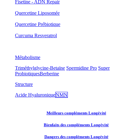
Fisetine - ADN Repair
Quercetine Liposomée
Quercetine Prébiotique
Curcuma Resveratrol
Métabolisme
Triméthylglycine-Betaïne
Spermidine Pro
Super
Probiotiques
Berberine
Structure
Acide Hyaluronique
NMN
Meilleurs compléments Longévité
Bienfaits des compléments Longévité
Dangers des compléments Longévité