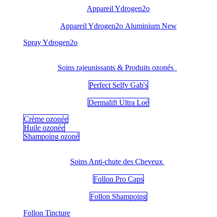
Appareil Ydrogen2o
Appareil Ydrogen2o Aluminium New
​Spray Ydrogen2o
Soins rajeunissants & Produits ozonés
Perfect Selfy Gab's
Dermalift Ultra Loé
Crème ozonée
Huile ozonée
Shampoing ozoné
Soins Anti-chute des Cheveux
Follon Pro Caps
Follon Shampoing
Follon Tincture